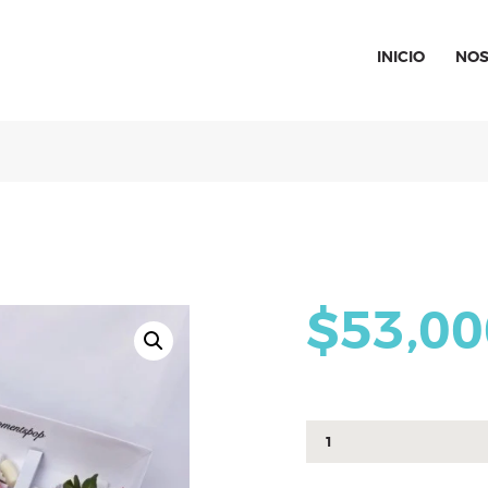
INICIO
INICIO
NOS
SPECIAL MOMENTS
El amor hecho arte
NOSOTROS
CATÁLOGO
CURSOS
CONTACTO
$
53,00
caja
rose
cantidad