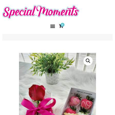
SPECIAL MOMENTS
El amor hecho arte
0
INICIO
NOSOTROS
CATÁLOGO
CURSOS
CONTACTO