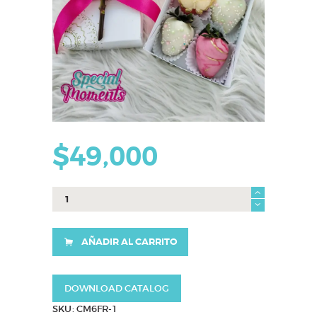
$
49,000
Caja
Martina
cantidad
AÑADIR AL CARRITO
DOWNLOAD CATALOG
SKU:
CM6FR-1