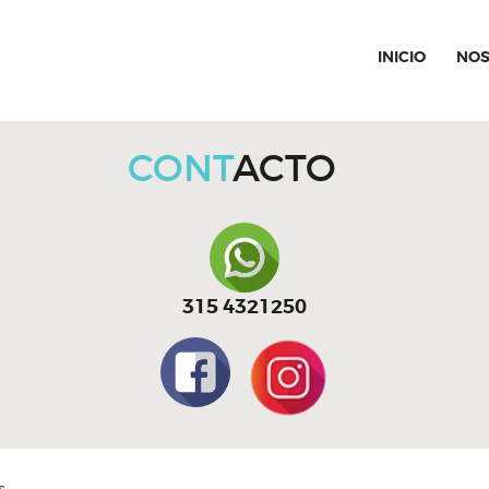
INICIO
INICIO
NOS
SPECIAL MOMENTS
El amor hecho arte
NOSOTROS
CONT
ACTO
CATÁLOGO
CURSOS
CONTACTO
315 4321250
s.