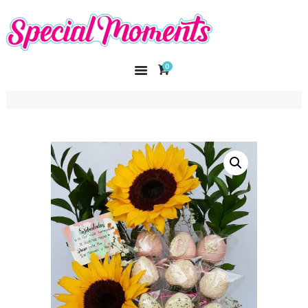
SPECIAL MOMENTS
El amor hecho arte
0
INICIO
NOSOTROS
CATÁLOGO
CURSOS
CONTACTO