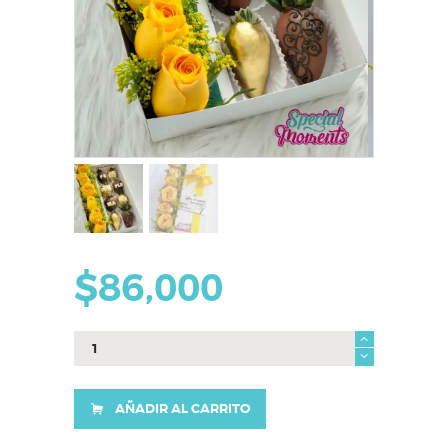
$
86,000
Caja
Lili
cantidad
AÑADIR AL CARRITO