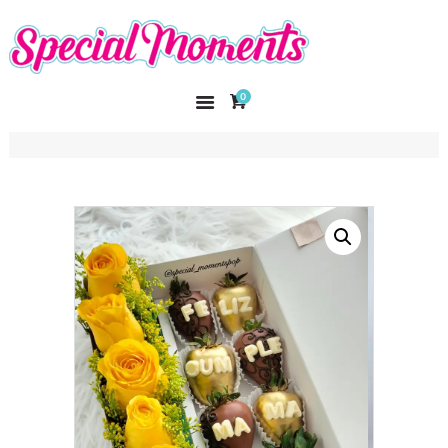
SPECIAL MOMENTS
El amor hecho arte
0
INICIO
NOSOTROS
CATÁLOGO
CURSOS
CONTACTO