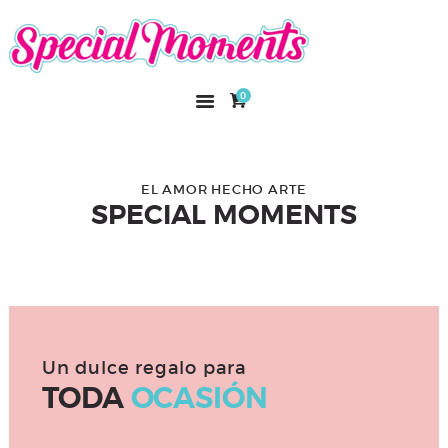
SPECIAL MOMENTS
El amor hecho arte
0
INICIO
NOSOTROS
CATÁLOGO
EL AMOR HECHO ARTE
SPECIAL MOMENTS
CURSOS
CONTACTO
Un dulce regalo para
TODA
OCASIÓN