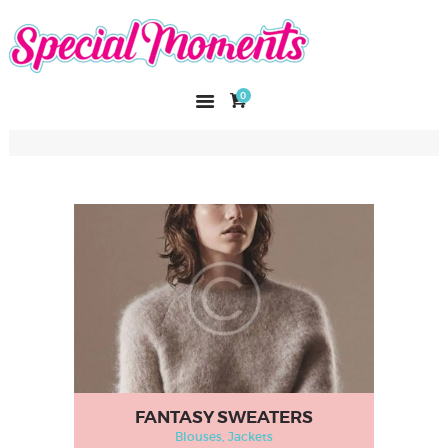
SPECIAL MOMENTS
El amor hecho arte
0
INICIO
NOSOTROS
CATÁLOGO
CURSOS
CONTACTO
FANTASY SWEATERS
Blouses
, Jackets