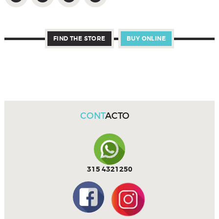
FIND THE STORE
BUY ONLINE
CONT
ACTO
315 4321250