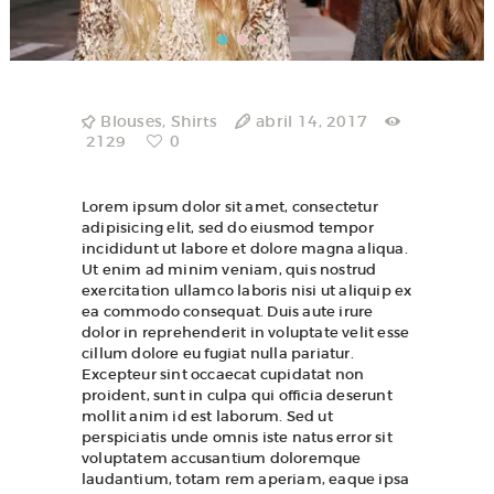
Blouses
,
Shirts
abril 14, 2017
2129
0
Lorem ipsum dolor sit amet, consectetur
adipisicing elit, sed do eiusmod tempor
incididunt ut labore et dolore magna aliqua.
Ut enim ad minim veniam, quis nostrud
exercitation ullamco laboris nisi ut aliquip ex
ea commodo consequat. Duis aute irure
dolor in reprehenderit in voluptate velit esse
cillum dolore eu fugiat nulla pariatur.
Excepteur sint occaecat cupidatat non
proident, sunt in culpa qui officia deserunt
mollit anim id est laborum. Sed ut
perspiciatis unde omnis iste natus error sit
voluptatem accusantium doloremque
laudantium, totam rem aperiam, eaque ipsa