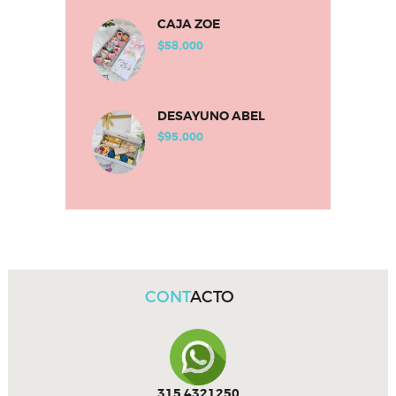
CAJA ZOE
$
58,000
DESAYUNO ABEL
$
95,000
CONT
ACTO
315 4321250