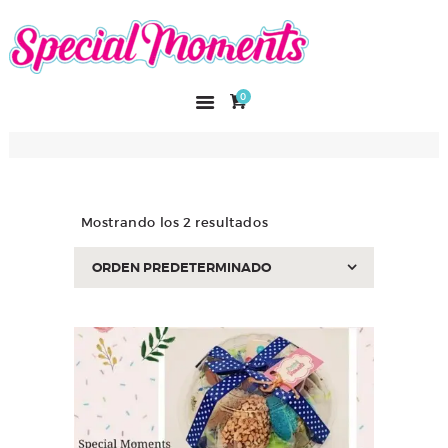
SPECIAL MOMENTS
El amor hecho arte
0
INICIO
NOSOTROS
CATÁLOGO
CURSOS
Mostrando los 2 resultados
CONTACTO