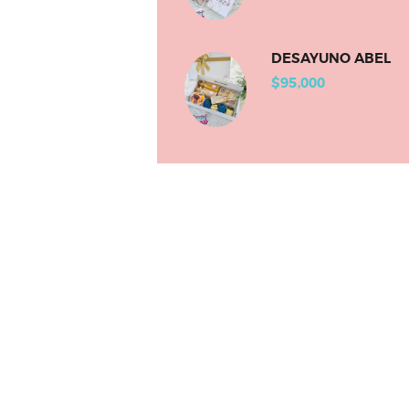
DESAYUNO ABEL
$
95,000