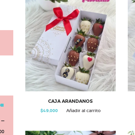
CAJA ARANDANOS
$
49,000
Añadir al carrito
—
Precio
Precio
00
mínimo
máximo