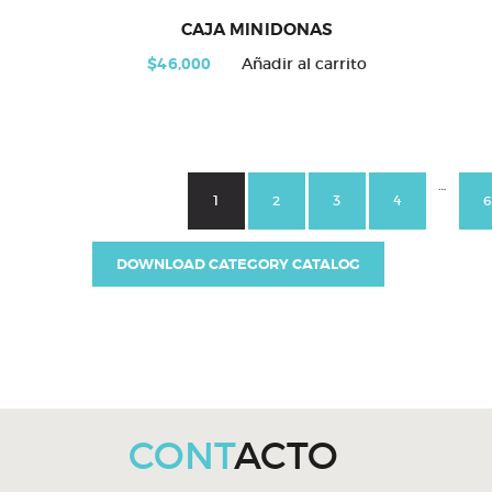
CAJA MINIDONAS
$
46,000
Añadir al carrito
…
1
2
3
4
6
DOWNLOAD CATEGORY CATALOG
CONT
ACTO