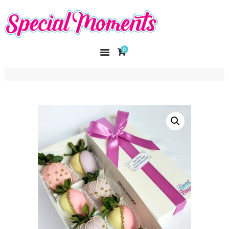
SPECIAL MOMENTS
El amor hecho arte
0
INICIO
NOSOTROS
CATÁLOGO
CURSOS
CONTACTO