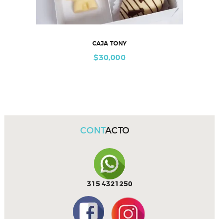
CAJA TONY
$
30,000
CONT
ACTO
315 4321250