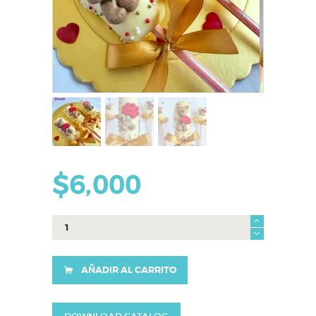
$
6,000
masmelos
osos
docena
$66000
AÑADIR AL CARRITO
cantidad