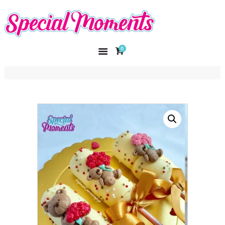
SPECIAL MOMENTS
El amor hecho arte
0
INICIO
NOSOTROS
CATÁLOGO
CURSOS
CONTACTO