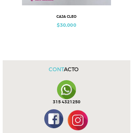
CAJA CLEO
$
30,000
CONT
ACTO
315 4321250