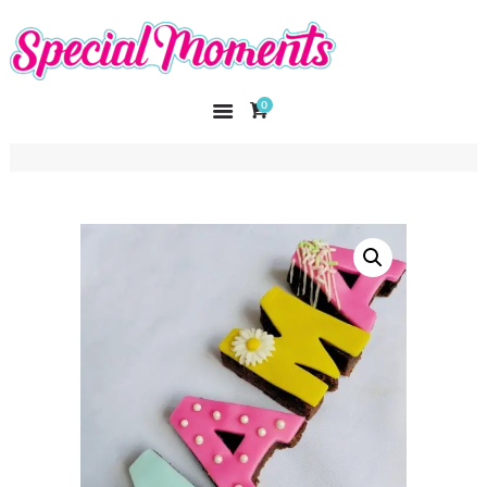
SPECIAL MOMENTS
El amor hecho arte
0
INICIO
NOSOTROS
CATÁLOGO
CURSOS
CONTACTO