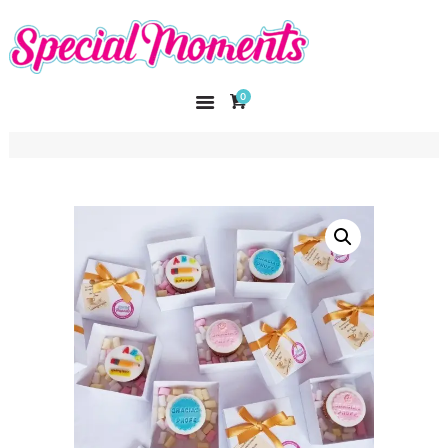
SPECIAL MOMENTS
El amor hecho arte
0
INICIO
NOSOTROS
CATÁLOGO
CURSOS
CONTACTO