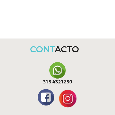
CONT
ACTO
315 4321250