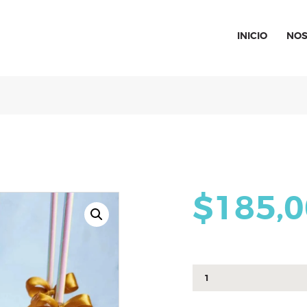
INICIO
INICIO
NOS
SPECIAL MOMENTS
El amor hecho arte
NOSOTROS
CATÁLOGO
CURSOS
CONTACTO
$
185,
Brownies
decoracion
doctor