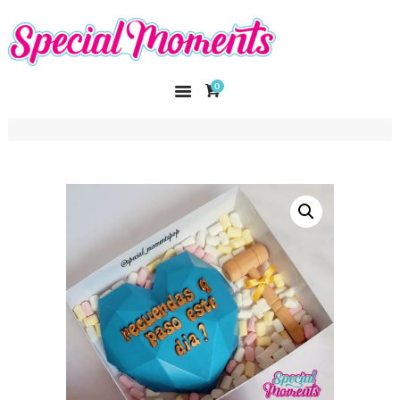
SPECIAL MOMENTS
El amor hecho arte
0
INICIO
NOSOTROS
CATÁLOGO
CURSOS
CONTACTO