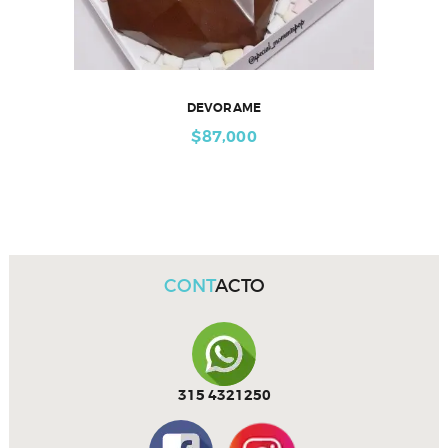
DEVORAME
$
87,000
CONT
ACTO
315 4321250