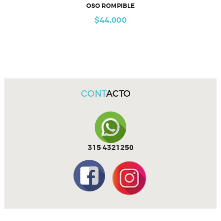
OSO ROMPIBLE
$
44,000
CONT
ACTO
315 4321250