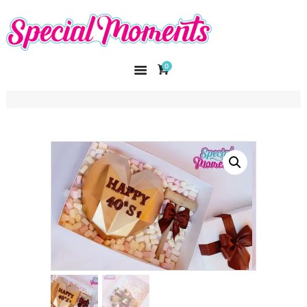
SPECIAL MOMENTS
El amor hecho arte
0
INICIO
NOSOTROS
CATÁLOGO
CURSOS
CONTACTO