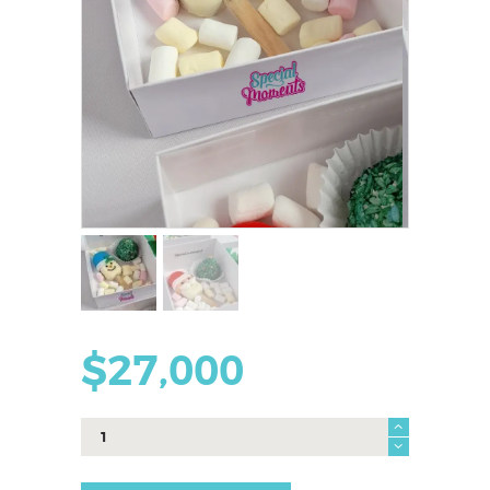
$
27,000
caja
paleta
cantidad