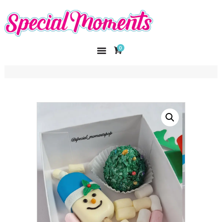
SPECIAL MOMENTS
El amor hecho arte
0
INICIO
NOSOTROS
CATÁLOGO
CURSOS
CONTACTO