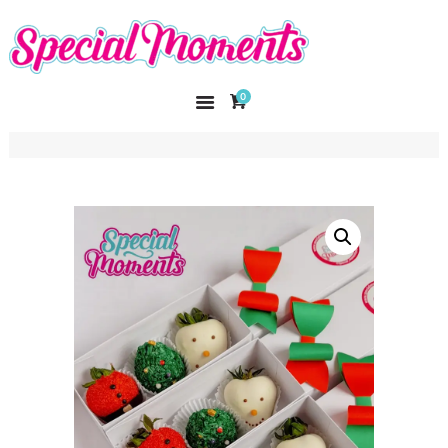
SPECIAL MOMENTS
El amor hecho arte
0
INICIO
NOSOTROS
CATÁLOGO
CURSOS
CONTACTO