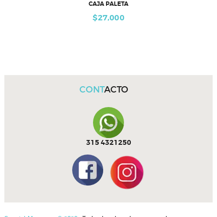
CAJA PALETA
$
27,000
CONT
ACTO
315 4321250