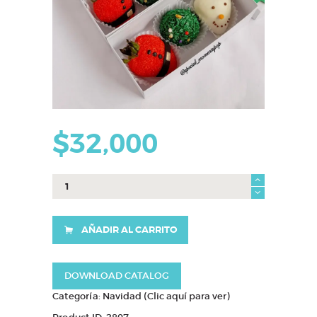
$
32,000
caja
3
fresas
navideñas
AÑADIR AL CARRITO
cantidad
DOWNLOAD CATALOG
Categoría:
Navidad (Clic aquí para ver)