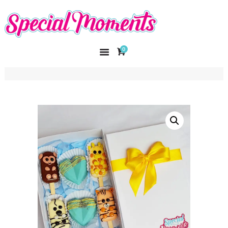
SPECIAL MOMENTS
El amor hecho arte
0
INICIO
NOSOTROS
CATÁLOGO
CURSOS
CONTACTO