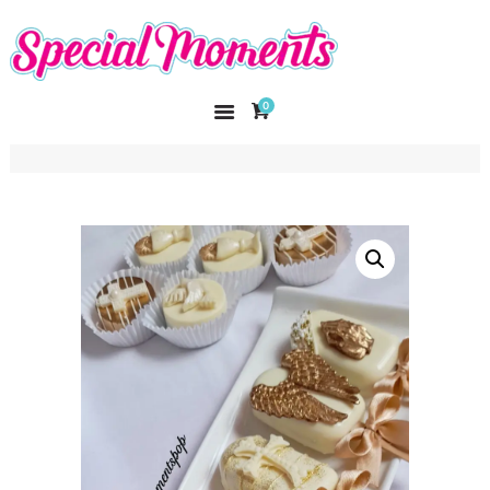
SPECIAL MOMENTS
El amor hecho arte
0
INICIO
NOSOTROS
CATÁLOGO
CURSOS
CONTACTO