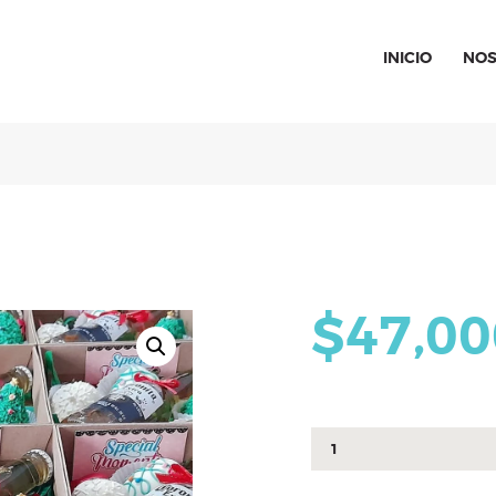
INICIO
NOS
SPECIAL MOMENTS
El amor hecho arte
INICIO
NOSOTROS
CATÁLOGO
$
47,00
CURSOS
Caja
CONTACTO
Navideña
cantidad