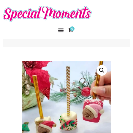
SPECIAL MOMENTS
El amor hecho arte
0
INICIO
NOSOTROS
CATÁLOGO
CURSOS
CONTACTO