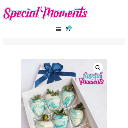
SPECIAL MOMENTS
El amor hecho arte
0
INICIO
NOSOTROS
CATÁLOGO
CURSOS
CONTACTO