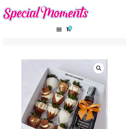
SPECIAL MOMENTS
El amor hecho arte
0
INICIO
NOSOTROS
CATÁLOGO
CURSOS
CONTACTO