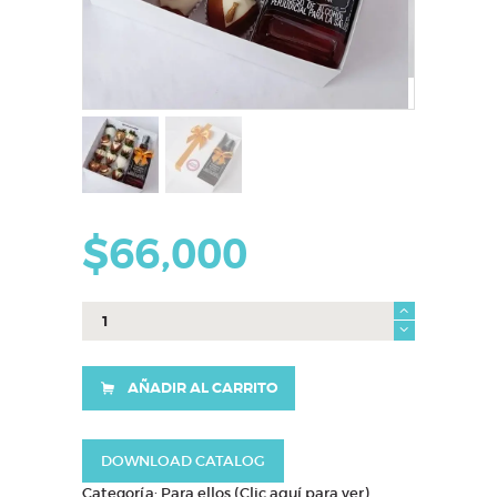
$
66,000
caja
jacks
(Valor
sin
AÑADIR AL CARRITO
licor)
cantidad
DOWNLOAD CATALOG
Categoría:
Para ellos (Clic aquí para ver)