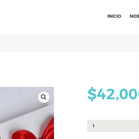
INICIO
NOS
SPECIAL MOMENTS
El amor hecho arte
INICIO
NOSOTROS
CATÁLOGO
$
42,00
CURSOS
Caja
CONTACTO
game
cantidad