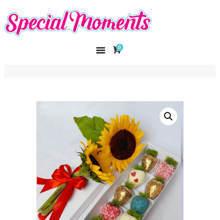
SPECIAL MOMENTS
El amor hecho arte
0
INICIO
NOSOTROS
CATÁLOGO
CURSOS
CONTACTO