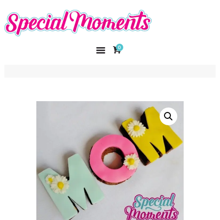
SPECIAL MOMENTS
El amor hecho arte
0
INICIO
NOSOTROS
CATÁLOGO
CURSOS
CONTACTO