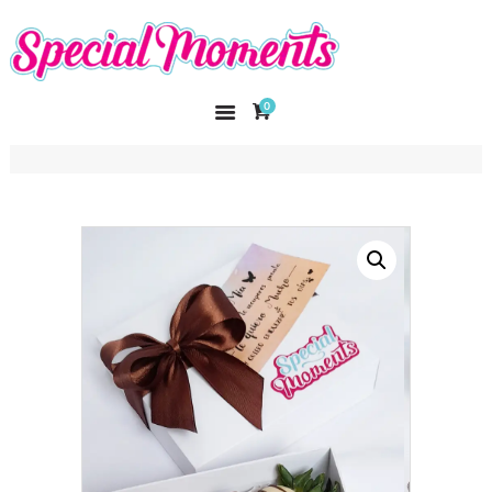
SPECIAL MOMENTS
El amor hecho arte
0
INICIO
NOSOTROS
CATÁLOGO
CURSOS
CONTACTO