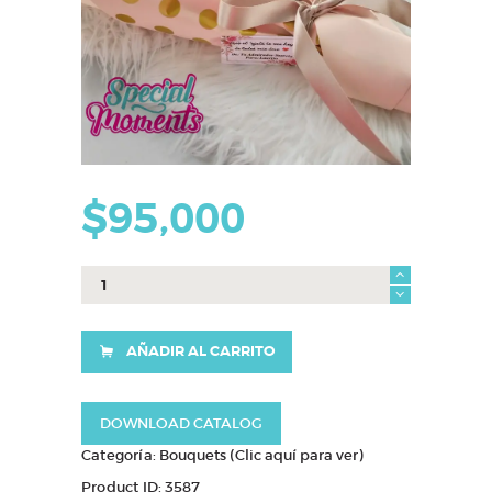
$
95,000
Bouquet
amistad
cantidad
AÑADIR AL CARRITO
DOWNLOAD CATALOG
Categoría:
Bouquets (Clic aquí para ver)
Product ID:
3587