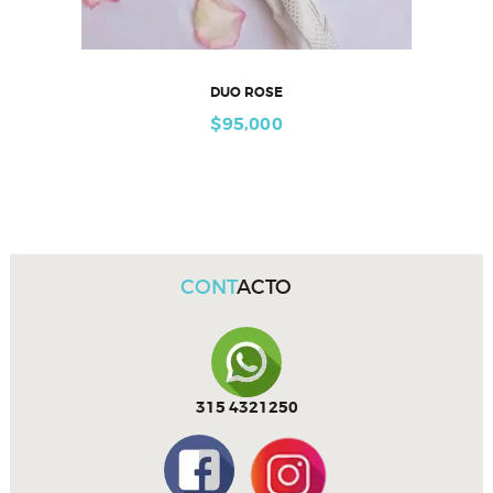
DUO ROSE
$
95,000
CONT
ACTO
315 4321250