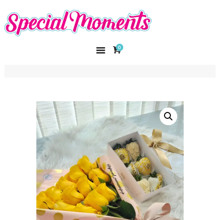
SPECIAL MOMENTS
El amor hecho arte
0
INICIO
NOSOTROS
CATÁLOGO
CURSOS
CONTACTO