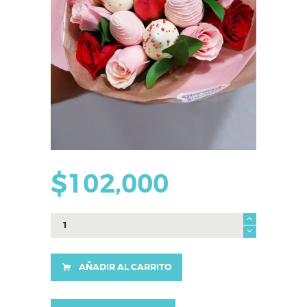
$
102,000
Bouquet
Sharon
cantidad
AÑADIR AL CARRITO