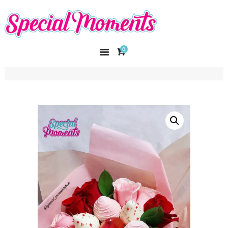
SPECIAL MOMENTS
El amor hecho arte
0
INICIO
NOSOTROS
CATÁLOGO
CURSOS
CONTACTO