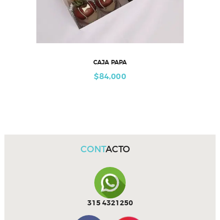
CAJA PAPA
$
84,000
CONT
ACTO
315 4321250