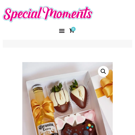
SPECIAL MOMENTS
El amor hecho arte
0
INICIO
NOSOTROS
CATÁLOGO
CURSOS
CONTACTO