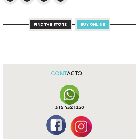
FIND THE STORE
BUY ONLINE
CONT
ACTO
315 4321250