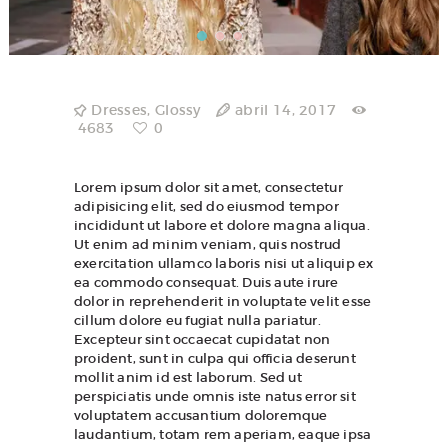
Dresses
,
Glossy
abril 14, 2017
4683
0
Lorem ipsum dolor sit amet, consectetur
adipisicing elit, sed do eiusmod tempor
incididunt ut labore et dolore magna aliqua.
Ut enim ad minim veniam, quis nostrud
exercitation ullamco laboris nisi ut aliquip ex
ea commodo consequat. Duis aute irure
dolor in reprehenderit in voluptate velit esse
cillum dolore eu fugiat nulla pariatur.
Excepteur sint occaecat cupidatat non
proident, sunt in culpa qui officia deserunt
mollit anim id est laborum. Sed ut
perspiciatis unde omnis iste natus error sit
voluptatem accusantium doloremque
laudantium, totam rem aperiam, eaque ipsa