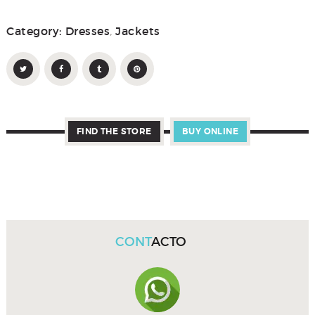
Category:
Dresses
,
Jackets
FIND THE STORE
BUY ONLINE
CONT
ACTO