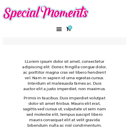
SPECIAL MOMENTS
El amor hecho arte
0
INICIO
NOSOTROS
CATÁLOGO
CURSOS
LLorem ipsum dolor sit amet, consectetur
adipiscing elit. Donec fringilla congue dolor,
CONTACTO
ac porttitor magna cras vel libero hendrerit
vel. Nam in sapien id urna egestas cursus.
Interdum et malesuada fames ac. Duis
auctor elit a justo imperdiet, non maximus.
Primis in faucibus. Duis imperdiet volutpat
dolor sit amet finibus. Mauris elit erat,
sagittis sed cursus ut, vulputate ut sem nam
sed molestie elit, tempus suscipit libero
mauris consequat elit at velit gravida
bibendum nulla ac nisl condimentum,