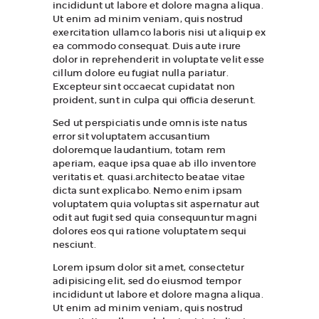
incididunt ut labore et dolore magna aliqua.
Ut enim ad minim veniam, quis nostrud
exercitation ullamco laboris nisi ut aliquip ex
ea commodo consequat. Duis aute irure
dolor in reprehenderit in voluptate velit esse
cillum dolore eu fugiat nulla pariatur.
Excepteur sint occaecat cupidatat non
proident, sunt in culpa qui officia deserunt.
Sed ut perspiciatis unde omnis iste natus
error sit voluptatem accusantium
doloremque laudantium, totam rem
aperiam, eaque ipsa quae ab illo inventore
veritatis et. quasi.architecto beatae vitae
dicta sunt explicabo. Nemo enim ipsam
voluptatem quia voluptas sit aspernatur aut
odit aut fugit sed quia consequuntur magni
dolores eos qui ratione voluptatem sequi
nesciunt.
Lorem ipsum dolor sit amet, consectetur
adipisicing elit, sed do eiusmod tempor
incididunt ut labore et dolore magna aliqua.
Ut enim ad minim veniam, quis nostrud