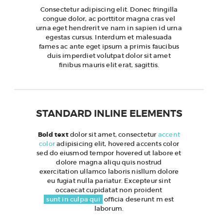
Consectetur adipiscing elit. Donec fringilla
congue dolor, ac porttitor magna cras vel
urna eget hendrerit ve nam in sapien id urna
egestas cursus. Interdum et malesuada
fames ac ante eget ipsum a primis faucibus
duis imperdiet volutpat dolor sit amet
finibus mauris elit erat, sagittis.
STANDARD INLINE ELEMENTS
Bold text
dolor sit amet, consectetur
accent
color
adipisicing elit, hovered accents color
sed do eiusmod tempor hovered ut labore et
dolore magna aliqu quis nostrud
exercitation ullamco laboris nisllum dolore
eu fugiat nulla pariatur. Excepteur sint
occaecat cupidatat non proident
sunt in culpa qui
officia deserunt m est
laborum.