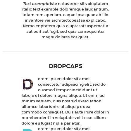
Text example
iste natus error sit voluptatem
italic text example doloremque laudantium,
totam rem aperiam, eaque ipsa quae ab illo
inventore vei
architecto
beatae explicabo.
Nemo enptatem quia oluptas sit aspernatur
aut odit aut fugit, sed quia consequuntur
magni dolores eos quiet.
DROPCAPS
D
orem ipsum dolor sit amet,
consectetur adipisicing elit, sed do
eiusmod tempor incididunt ut
labore et dolore magna aliqua. Ut enim ad
minim veniam, quis nostrud exercitation
ullamco laboris nisi ut aliquip ex ea
commodo consequat. Duis aute irure dolor in
reprehenderit in voluptate velit esse cillum
dolore eu fugiat nulla pariatur.
orem ipsum dolor sit amet,