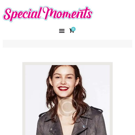
SPECIAL MOMENTS
El amor hecho arte
0
INICIO
NOSOTROS
CATÁLOGO
CURSOS
CONTACTO