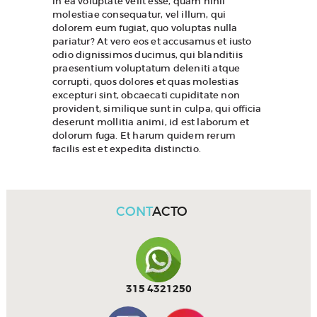
in ea voluptate velit esse, quam nihil
molestiae consequatur, vel illum, qui
dolorem eum fugiat, quo voluptas nulla
pariatur? At vero eos et accusamus et iusto
odio dignissimos ducimus, qui blanditiis
praesentium voluptatum deleniti atque
corrupti, quos dolores et quas molestias
excepturi sint, obcaecati cupiditate non
provident, similique sunt in culpa, qui officia
deserunt mollitia animi, id est laborum et
dolorum fuga. Et harum quidem rerum
facilis est et expedita distinctio.
CONT
ACTO
315 4321250