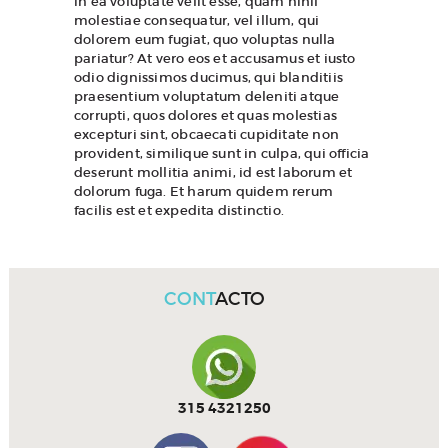
in ea voluptate velit esse, quam nihil
molestiae consequatur, vel illum, qui
dolorem eum fugiat, quo voluptas nulla
pariatur? At vero eos et accusamus et iusto
odio dignissimos ducimus, qui blanditiis
praesentium voluptatum deleniti atque
corrupti, quos dolores et quas molestias
excepturi sint, obcaecati cupiditate non
provident, similique sunt in culpa, qui officia
deserunt mollitia animi, id est laborum et
dolorum fuga. Et harum quidem rerum
facilis est et expedita distinctio.
CONT
ACTO
315 4321250