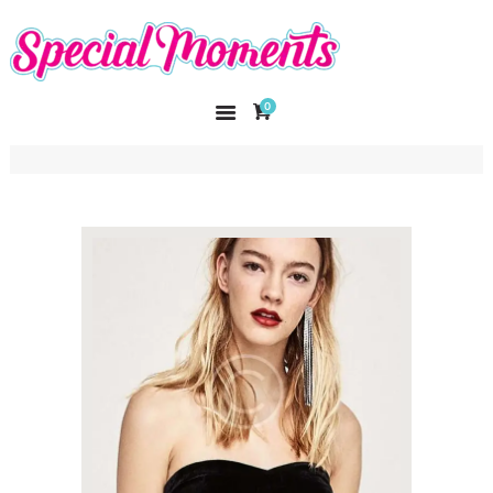
SPECIAL MOMENTS
El amor hecho arte
0
INICIO
NOSOTROS
CATÁLOGO
CURSOS
CONTACTO