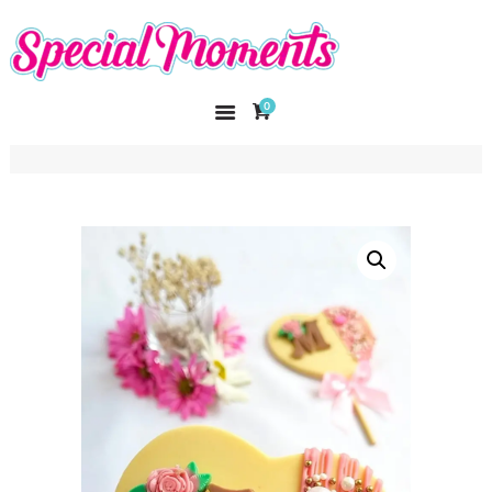
SPECIAL MOMENTS
El amor hecho arte
0
INICIO
NOSOTROS
CATÁLOGO
CURSOS
CONTACTO