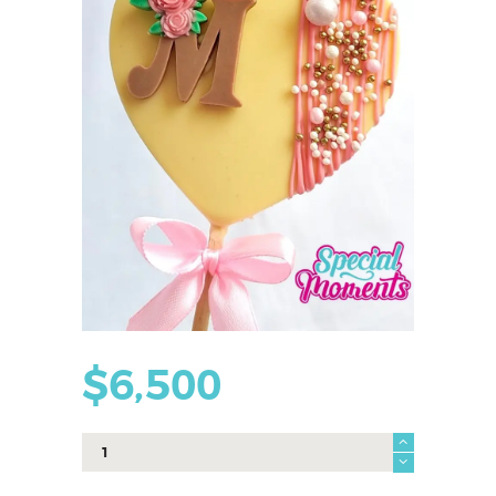
$
6,500
paleta
corazon
docena