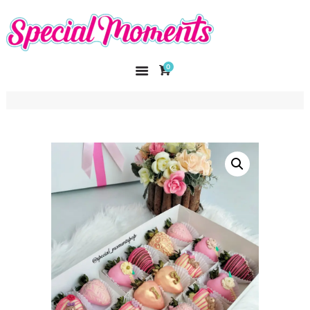
SPECIAL MOMENTS
El amor hecho arte
0
INICIO
NOSOTROS
CATÁLOGO
CURSOS
CONTACTO