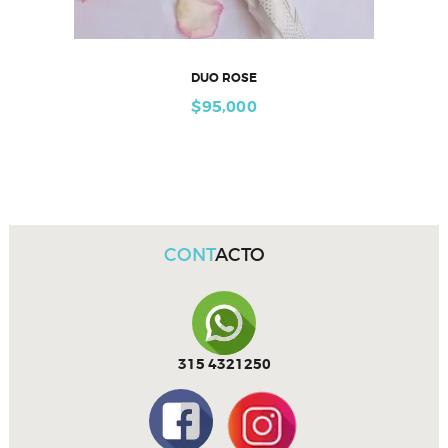
DUO ROSE
$
95,000
CONT
ACTO
315 4321250