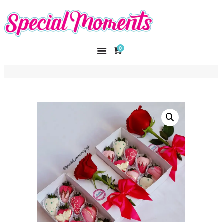
SPECIAL MOMENTS
El amor hecho arte
0
INICIO
NOSOTROS
CATÁLOGO
CURSOS
CONTACTO