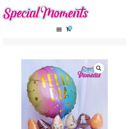
SPECIAL MOMENTS
El amor hecho arte
0
INICIO
NOSOTROS
CATÁLOGO
CURSOS
CONTACTO