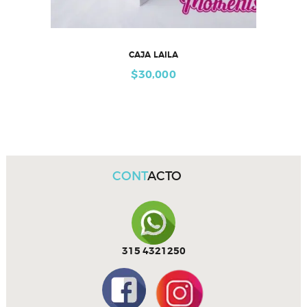
CAJA LAILA
$
30,000
CONT
ACTO
315 4321250