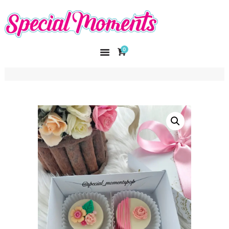
SPECIAL MOMENTS
El amor hecho arte
0
INICIO
NOSOTROS
CATÁLOGO
CURSOS
CONTACTO