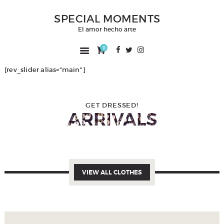
SPECIAL MOMENTS
SPECIAL MOMENTS
El amor hecho arte
El amor hecho arte
0
INICIO
[rev_slider alias="main"]
NOSOTROS
CATÁLOGO
CURSOS
GET DRESSED!
ARRIVALS
CONTACTO
VIEW ALL CLOTHES