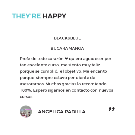
THEY’RE
HAPPY
nim
BLACK&BLUE
Duis 
ornar
BUCARAMANGA
am
ferme
tus,
tempo
Profe de todo corazón ❤ quiero agradecer por
rat
donec
tan excelente curso, me siento muy feliz
c nec
dui r
porque se cumplió, el objetivo. Me encanto
nibh 
porque siempre estuvo pendiente de
vulpu
asesorarnos. Muchas gracias lo recomiendo
100%. Espero sigamos en contacto con nuevos
cursos.
ANGELICA PADILLA