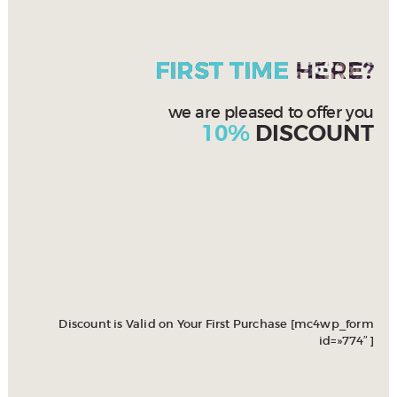
FIRST TIME
HERE?
we are pleased to offer you
10%
DISCOUNT
Discount is Valid on Your First Purchase [mc4wp_form
id=»774″]